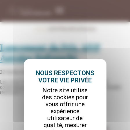
Panneau de gestion des cookies
Le prix
Home
|
AIVPWorldConference
Reconnaissance internationale
Lancement du Prix AIVP
Les actualités du Prix
Nous contacter
Antoine Rufenacht
Edition 2026
Candidater au Prix
22 février 2024
Le jury
Les 16 et 17 novembre 2023 s’est tenue, à Venise, la
FAQ
conférence mondiale AIVP autour de la thématique suivante :
Notre site utilise
Les éditions précédentes
renforcer […]
des cookies pour
Edition 2024
vous offrir une
expérience
utilisateur de
qualité, mesurer